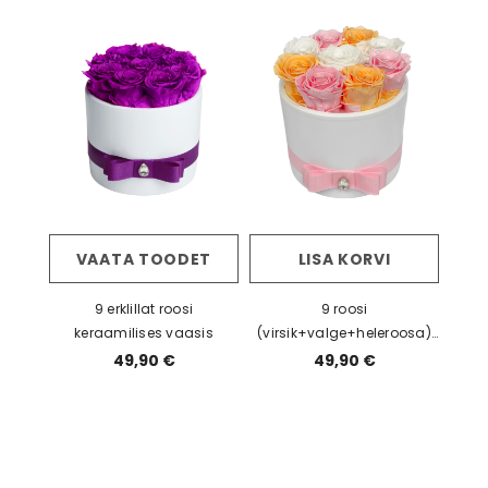
VAATA TOODET
LISA KORVI
9 erklillat roosi
9 roosi
keraamilises vaasis
(virsik+valge+heleroosa)
keraamilises vaasis
49,90 €
49,90 €