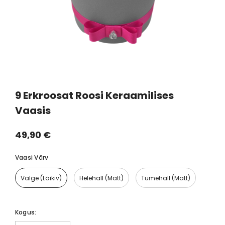
9 Erkroosat Roosi Keraamilises
Vaasis
49,90 €
Vaasi Värv
Valge (läikiv)
Helehall (matt)
Tumehall (matt)
Kogus: