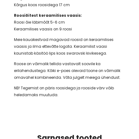
Kõrgus koos roosidega 17 cm
Roosiõitest keraamilises vaasis:
Roosi õie läbimõõt 5-6 cm
Keraamilises vaasis on 9 roosi
Meie kauakestvad magavad roosid on keraamilises
vaasis ja ilma ettevõtte logota. Keraamilist vaasi
kaunistab käsitöö lips koos swarovski kivikesega.
Roose on võimalik tellida vastavalt soovile ka
erilahendustega. Kõiki e-poes olevaid toone on võimalik
omavahel kombineerida. Võta julgelt meiega ühendust.
NB! Tegemist on päris roosidega ja rooside värv võib
heledamaks muutuda.
Sarnased tooted