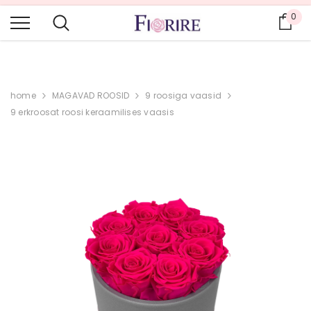
KIIRE TARNE I TASUTA TRANSPORT PAKIAUTOMAATI
0
Ost
TELLIMUSTELE ALATES 60€
home
MAGAVAD ROOSID
9 roosiga vaasid
9 erkroosat roosi keraamilises vaasis