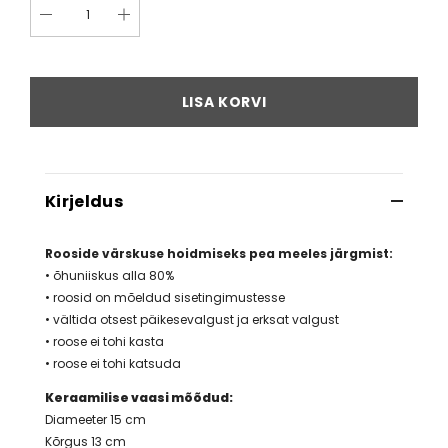
LISA KORVI
Kirjeldus
Rooside värskuse hoidmiseks pea meeles järgmist:
• õhuniiskus alla 80%
• roosid on mõeldud sisetingimustesse
• vältida otsest päikesevalgust ja erksat valgust
• roose ei tohi kasta
• roose ei tohi katsuda
Keraamilise vaasi mõõdud:
Diameeter 15 cm
Kõrgus 13 cm