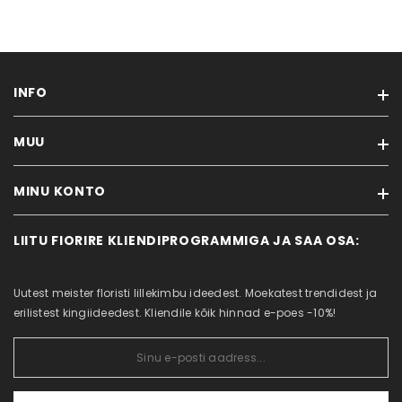
INFO
MUU
Ostutingimused
Meie roosidest
MINU KONTO
Kaubamärgid
Kontakt
Soodustooted
Transport
LIITU FIORIRE KLIENDIPROGRAMMIGA JA SAA OSA:
Minu konto
Uued tooted
Ärikliendile
Tellimuste ajalugu
Sisukaart
Privaatsuspoliitika
Uutest meister floristi lillekimbu ideedest. Moekatest trendidest ja
Tellitud tooted
erilistest kingiideedest. Kliendile kõik hinnad e-poes -10%!